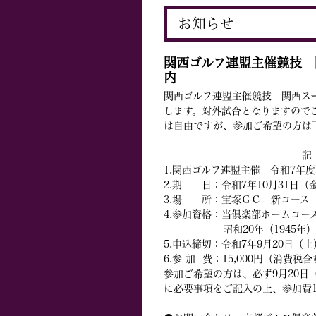
お知らせ
関西ゴルフ連盟主催競技 
内
関西ゴルフ連盟主催競技 関西ス
します。対外試合となりますので
は自由ですが、参加ご希望の方は
記
1.関西ゴルフ連盟主催 令和7年
2.期 日：令和7年10月31日（
3.場 所：宝塚ＧＣ 新コー
4.参加資格：当倶楽部ホームコース
昭和20年（1945年）12
5.申込締切：令和7年9月20日（土
6.参 加 費：15,000円（消費税
参加ご希望の方は、必ず9月20
に必要事項をご記入の上、参加費1