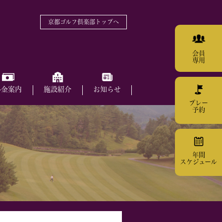
京都ゴルフ倶楽部トップへ
会員
専用
料金案内
施設紹介
お知らせ
プレー
予約
年間
スケジュール