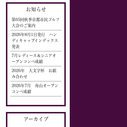
お知らせ
第65回秋季京都市民ゴルフ
大会のご案内
2026年8月1日発行 ハン
ディキャップインデックス
発表
7月レディース＆シニアオ
ープンコンペ成績
2026年 大文字杯 お組
み合わせ
2026年7月 舟山オープン
コンペ成績
アーカイブ